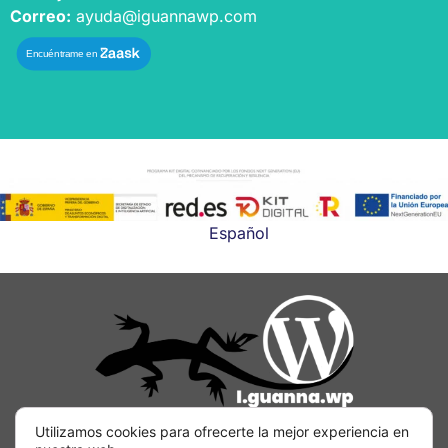
Correo:
ayuda@iguannawp.com
Español
Utilizamos cookies para ofrecerte la mejor experiencia en
Aviso legal
Política de privacidad
Política de cookies
Accesibilidad