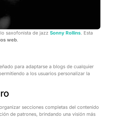
rio saxofonista de jazz
Sonny Rollins
. Esta
tios web
.
señado para adaptarse a blogs de cualquier
ermitiendo a los usuarios personalizar la
ro
 y organizar secciones completas del contenido
nación de patrones, brindando una visión más