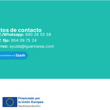
tos de contacto
f./Whatsapp:
690 26 55 58
. fijo:
954 09 75 24
reo:
ayuda@iguannawp.com