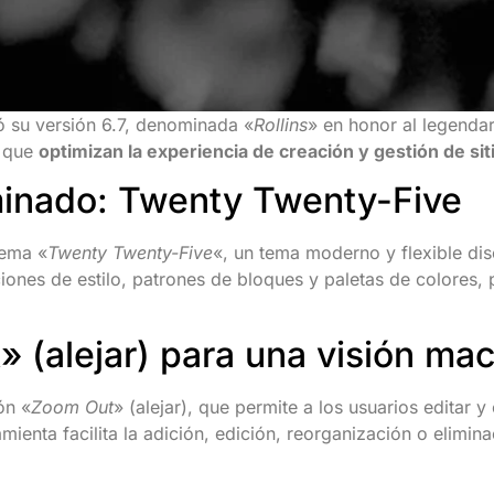
 su versión 6.7, denominada «
Rollins
» en honor al legenda
s que
optimizan la experiencia de creación y gestión de si
inado: Twenty Twenty-Five
tema «
Twenty Twenty-Five
«, un tema moderno y flexible di
ones de estilo, patrones de bloques y paletas de colores, p
 (alejar) para una visión mac
ón «
Zoom Out
» (alejar), que permite a los usuarios editar
ienta facilita la adición, edición, reorganización o elimi