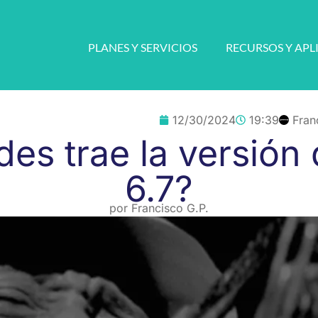
PLANES Y SERVICIOS
RECURSOS Y APL
12/30/2024
19:39
Fran
es trae la versión
6.7?
por
Francisco G.P.