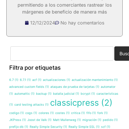
permitiendo a los comerciantes rastrear los
márgenes de beneficio de manera más
12/12/2024
No hay comentarios
Bus
Filtra por etiquetas
6.7
(1)
6.7.1
(1)
acf
(1)
actualizaciones
(1)
actualización mantenimiento
(1)
advanced custom fields
(1)
ataques de prueba de tarjetas
(1)
automator
(1)
automattic
(1)
backup
(1)
batalla judicial
(1)
bcrypt
(1)
características
classicpress
(2)
(1)
card testing attacks
(1)
codigo
(1)
cogs
(1)
colores
(1)
costes
(1)
critica
(1)
fifo
(1)
fork
(1)
JKPress
(1)
Joost de Valk
(1)
Matt Mullenweg
(1)
migración
(1)
pedido
(1)
prefijo db
(1)
Really Simple Security
(1)
Really Simple SSL
(1)
scf
(1)