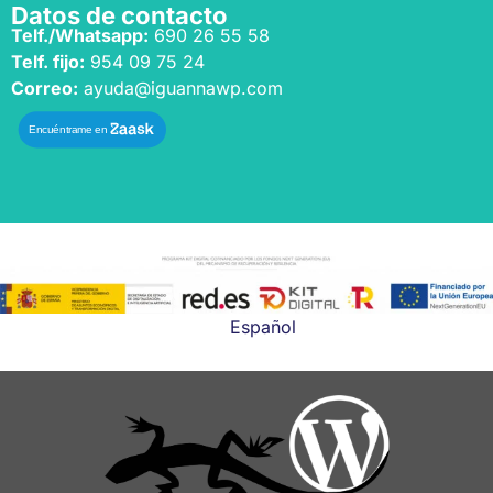
Datos de contacto
Telf./Whatsapp:
690 26 55 58
Telf. fijo:
954 09 75 24
Correo:
ayuda@iguannawp.com
Español