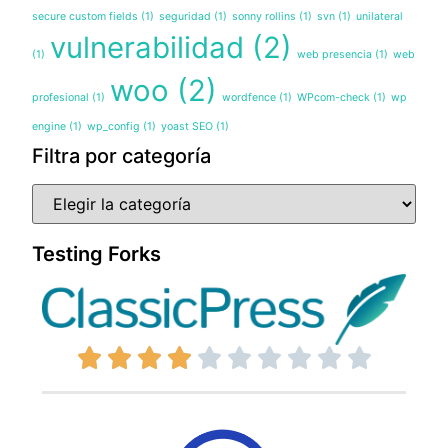
secure custom fields
(1)
seguridad
(1)
sonny rollins
(1)
svn
(1)
unilateral
vulnerabilidad
(2)
(1)
web presencia
(1)
web
woo
(2)
profesional
(1)
wordfence
(1)
WPcom-check
(1)
wp
engine
(1)
wp_config
(1)
yoast SEO
(1)
Filtra por categoría
Testing Forks