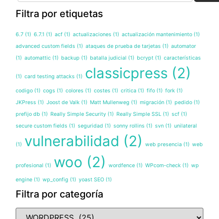
Filtra por etiquetas
6.7
(1)
6.7.1
(1)
acf
(1)
actualizaciones
(1)
actualización mantenimiento
(1)
advanced custom fields
(1)
ataques de prueba de tarjetas
(1)
automator
(1)
automattic
(1)
backup
(1)
batalla judicial
(1)
bcrypt
(1)
características
classicpress
(2)
(1)
card testing attacks
(1)
codigo
(1)
cogs
(1)
colores
(1)
costes
(1)
critica
(1)
fifo
(1)
fork
(1)
JKPress
(1)
Joost de Valk
(1)
Matt Mullenweg
(1)
migración
(1)
pedido
(1)
prefijo db
(1)
Really Simple Security
(1)
Really Simple SSL
(1)
scf
(1)
secure custom fields
(1)
seguridad
(1)
sonny rollins
(1)
svn
(1)
unilateral
vulnerabilidad
(2)
(1)
web presencia
(1)
web
woo
(2)
profesional
(1)
wordfence
(1)
WPcom-check
(1)
wp
engine
(1)
wp_config
(1)
yoast SEO
(1)
Filtra por categoría